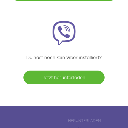
Du hast noch kein Viber installiert?
Jetzt herunterladen
HERUNTERLADEN