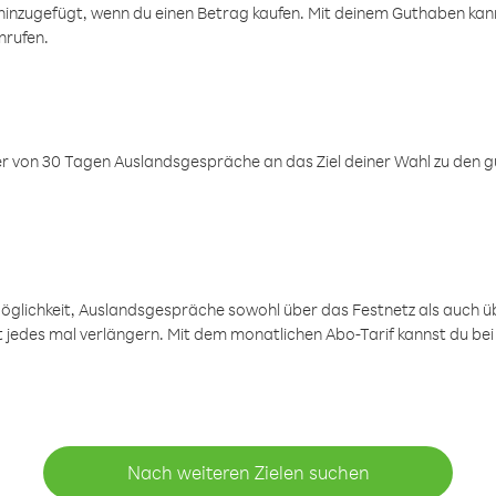
inzugefügt, wenn du einen Betrag kaufen. Mit deinem Guthaben kanns
nrufen.
er von 30 Tagen Auslandsgespräche an das Ziel deiner Wahl zu den g
öglichkeit, Auslandsgespräche sowohl über das Festnetz als auch ü
ht jedes mal verlängern. Mit dem monatlichen Abo-Tarif kannst du bei
Nach weiteren Zielen suchen