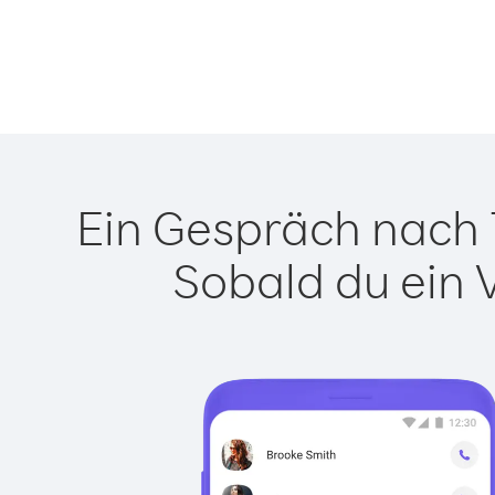
Ein Gespräch nach T
Sobald du ein 