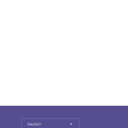
Deutsch