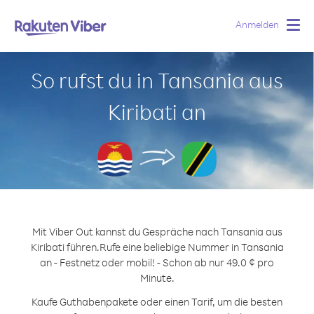
Anmelden
Togg
navig
So rufst du in Tansania aus
Kiribati an
Mit Viber Out kannst du Gespräche nach Tansania aus
Kiribati führen.
Rufe eine beliebige Nummer in Tansania
an - Festnetz oder mobil! - Schon ab nur 49.0 ¢ pro
Minute.
Kaufe Guthabenpakete oder einen Tarif, um die besten