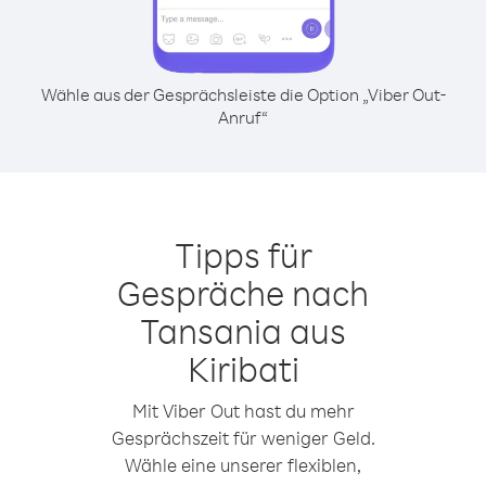
Wähle aus der Gesprächsleiste die Option „Viber Out-
Anruf“
Tipps für
Gespräche nach
Tansania aus
Kiribati
Mit Viber Out hast du mehr
Gesprächszeit für weniger Geld.
Wähle eine unserer flexiblen,