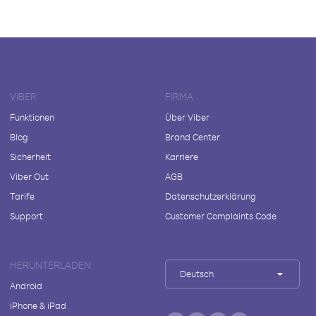
VIBER
FIRMA
Funktionen
Über Viber
Blog
Brand Center
Sicherheit
Karriere
Viber Out
AGB
Tarife
Datenschutzerklärung
Support
Customer Complaints Code
HERUNTERLADEN
Deutsch
Android
iPhone & iPad