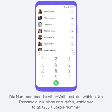
Die Nummer über die Viber-Wähltastatur wählen.
Um
Tansania aus Kiribati anzurufen, wähle wie
folgt:
+
+
255
Lokale Nummer