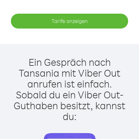
Tarife anzeigen
Ein Gespräch nach
Tansania mit Viber Out
anrufen ist einfach.
Sobald du ein Viber Out-
Guthaben besitzt, kannst
du: