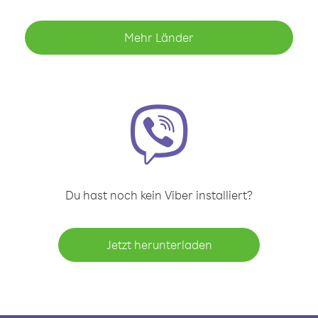
Mehr Länder
Du hast noch kein Viber installiert?
Jetzt herunterladen