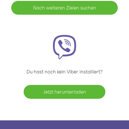
Nach weiteren Zielen suchen
Du hast noch kein Viber installiert?
Jetzt herunterladen