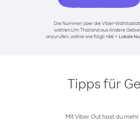
Die Nummer über die Viber-Wähltastat
wählen.
Um Thailand aus Andere Gebie
anzurufen, wähle wie folgt:
+
+
66
Lokale N
Tipps für G
Mit Viber Out hast du mehr