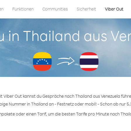
en
Funktionen
Communities
Sicherheit
Viber Out
u in Thailand aus V
it Viber Out kannst du Gespräche nach Thailand aus Venezuela führe
ebige Nummer in Thailand an - Festnetz oder mobil! - Schon ab nur 5.
akete oder einen Tarif, um die besten Tarife pro Minute nach Thail