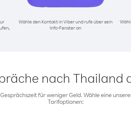
ur
Wähle den Kontakt in Viber und rufe über sein
Wähle
ufen,
Info-Fenster an
spräche nach Thailand 
 Gesprächszeit für weniger Geld. Wähle eine unserer
Tarifoptionen: