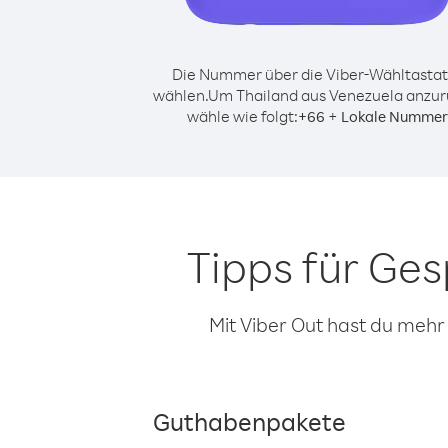
Die Nummer über die Viber-Wähltastat
wählen.
Um Thailand aus Venezuela anzur
wähle wie folgt:
+
+
66
Lokale Nummer
Tipps für Ge
Mit Viber Out hast du mehr
Guthabenpakete