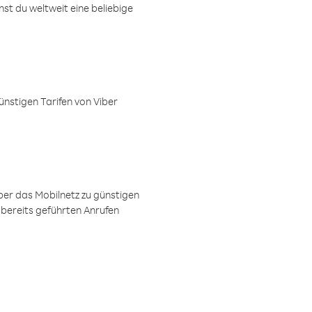
t du weltweit eine beliebige
ünstigen Tarifen von Viber
ber das Mobilnetz zu günstigen
 bereits geführten Anrufen