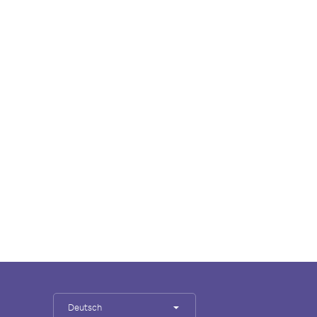
Deutsch