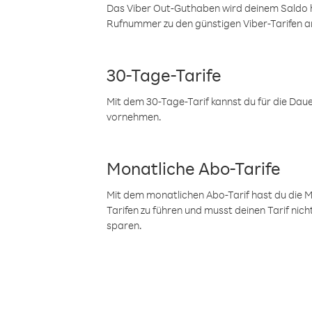
Das Viber Out-Guthaben wird deinem Saldo h
Rufnummer zu den günstigen Viber-Tarifen a
30-Tage-Tarife
Mit dem 30-Tage-Tarif kannst du für die Dau
vornehmen.
Monatliche Abo-Tarife
Mit dem monatlichen Abo-Tarif hast du die M
Tarifen zu führen und musst deinen Tarif nic
sparen.