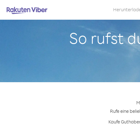
Herunterlad
So rufst d
M
Rufe eine beli
Kaufe Guthabenp