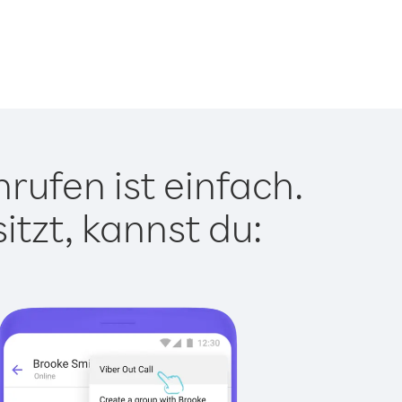
rufen ist einfach.
tzt, kannst du: