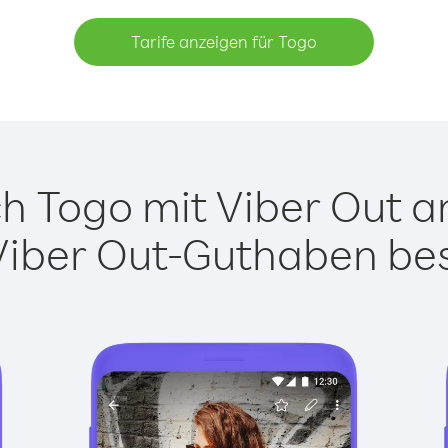
Tarife anzeigen für Togo
 Togo mit Viber Out an
Viber Out-Guthaben besi