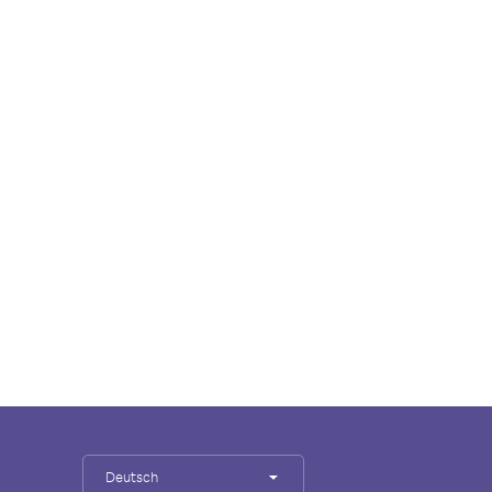
Deutsch