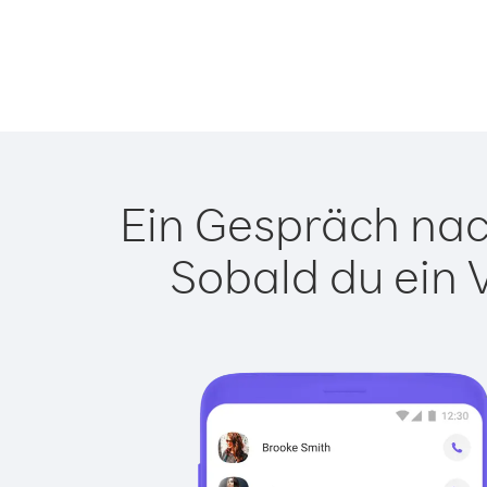
Ein Gespräch nach
Sobald du ein 