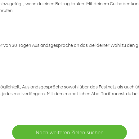
inzugefügt, wenn du einen Betrag kaufen. Mit deinem Guthaben kanns
nrufen.
er von 30 Tagen Auslandsgespräche an das Ziel deiner Wahl zu den g
öglichkeit, Auslandsgespräche sowohl über das Festnetz als auch ü
ht jedes mal verlängern. Mit dem monatlichen Abo-Tarif kannst du bei
Nach weiteren Zielen suchen