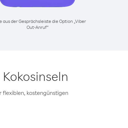
 aus der Gesprächsleiste die Option „Viber
Out-Anruf“
 Kokosinseln
 flexiblen, kostengünstigen