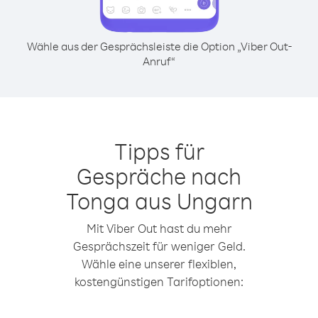
Wähle aus der Gesprächsleiste die Option „Viber Out-
Anruf“
Tipps für
Gespräche nach
Tonga aus Ungarn
Mit Viber Out hast du mehr
Gesprächszeit für weniger Geld.
Wähle eine unserer flexiblen,
kostengünstigen Tarifoptionen: