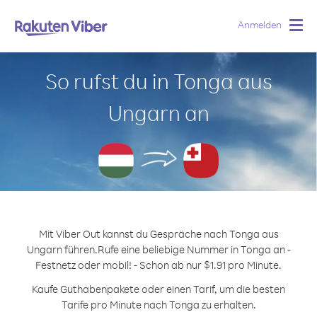
Anmelden
Togg
navig
So rufst du in Tonga aus
Ungarn an
Mit Viber Out kannst du Gespräche nach Tonga aus
Ungarn führen.
Rufe eine beliebige Nummer in Tonga an -
Festnetz oder mobil! - Schon ab nur $1.91 pro Minute.
Kaufe Guthabenpakete oder einen Tarif, um die besten
Tarife pro Minute nach Tonga zu erhalten.