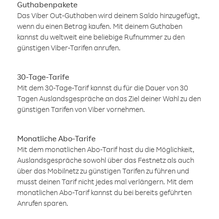
Guthabenpakete
Das Viber Out-Guthaben wird deinem Saldo hinzugefügt,
wenn du einen Betrag kaufen. Mit deinem Guthaben
kannst du weltweit eine beliebige Rufnummer zu den
günstigen Viber-Tarifen anrufen.
30-Tage-Tarife
Mit dem 30-Tage-Tarif kannst du für die Dauer von 30
Tagen Auslandsgespräche an das Ziel deiner Wahl zu den
günstigen Tarifen von Viber vornehmen.
Monatliche Abo-Tarife
Mit dem monatlichen Abo-Tarif hast du die Möglichkeit,
Auslandsgespräche sowohl über das Festnetz als auch
über das Mobilnetz zu günstigen Tarifen zu führen und
musst deinen Tarif nicht jedes mal verlängern. Mit dem
monatlichen Abo-Tarif kannst du bei bereits geführten
Anrufen sparen.