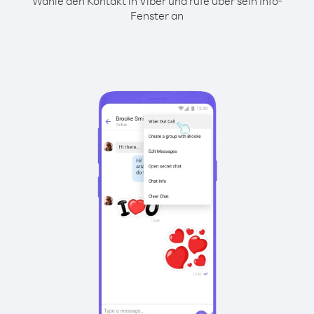
Wähle den Kontakt in Viber und rufe über sein Info-
Fenster an