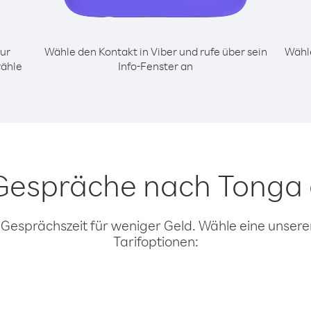
ur
Wähle den Kontakt in Viber und rufe über sein
Wähle
wähle
Info-Fenster an
 Gespräche nach Tong
 Gesprächszeit für weniger Geld. Wähle eine unserer
Tarifoptionen: