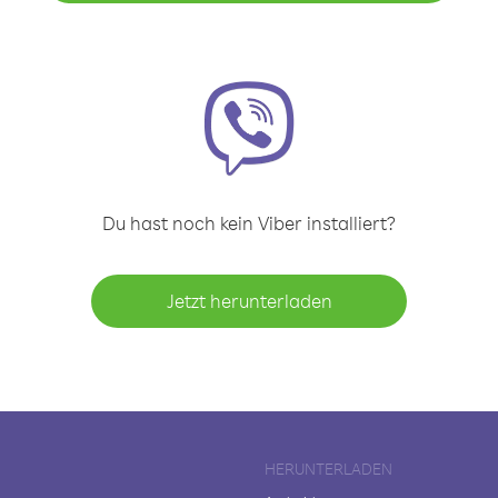
Du hast noch kein Viber installiert?
Jetzt herunterladen
HERUNTERLADEN