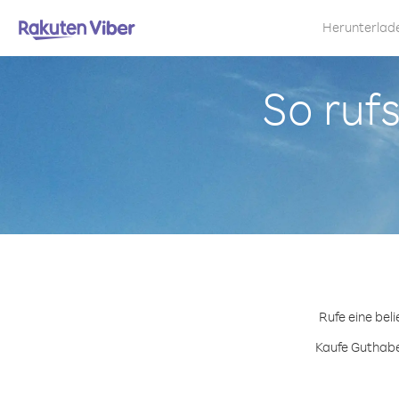
Herunterlad
So ruf
Rufe eine bel
Kaufe Guthabe