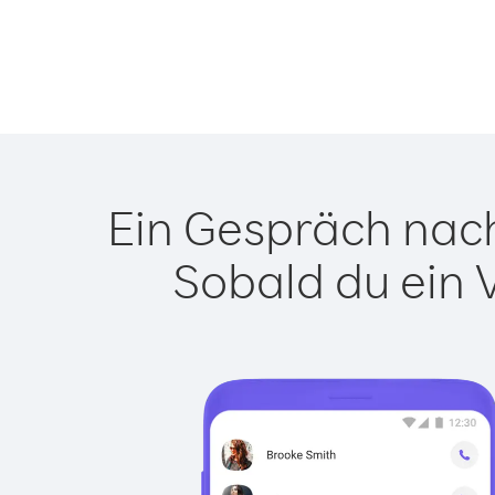
Ein Gespräch nach
Sobald du ein 