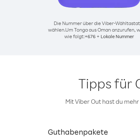
Die Nummer über die Viber-Wähltastat
wählen.
Um Tonga aus Oman anzurufen, 
wie folgt:
+
+
676
Lokale Nummer
Tipps für
Mit Viber Out hast du mehr
Guthabenpakete