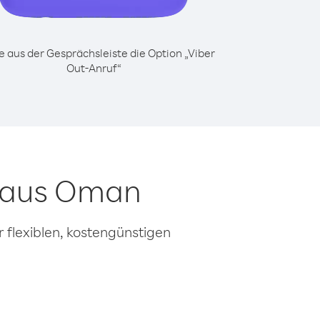
 aus der Gesprächsleiste die Option „Viber
Out-Anruf“
a aus Oman
 flexiblen, kostengünstigen