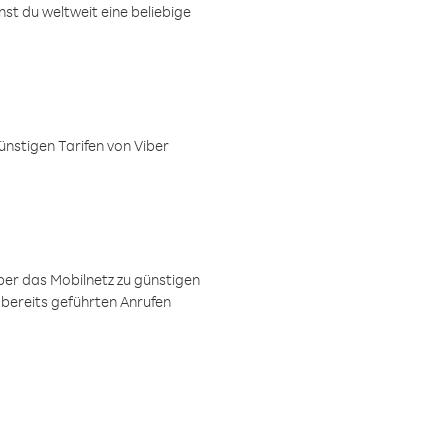
t du weltweit eine beliebige
ünstigen Tarifen von Viber
ber das Mobilnetz zu günstigen
 bereits geführten Anrufen