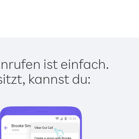
rufen ist einfach.
tzt, kannst du: