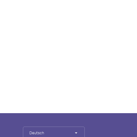
Deutsch