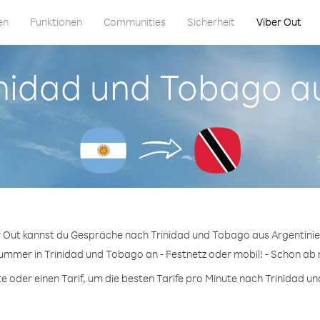
en
Funktionen
Communities
Sicherheit
Viber Out
rinidad und Tobago a
r Out kannst du Gespräche nach Trinidad und Tobago aus Argentinie
Nummer in Trinidad und Tobago an - Festnetz oder mobil! - Schon ab n
 oder einen Tarif, um die besten Tarife pro Minute nach Trinidad un