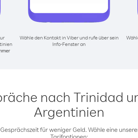
ur
Wähle den Kontakt in Viber und rufe über sein
Wähle
tinien
Info-Fenster an
mmer
präche nach Trinidad 
Argentinien
 Gesprächszeit für weniger Geld. Wähle eine unserer
Tarifoptionen: