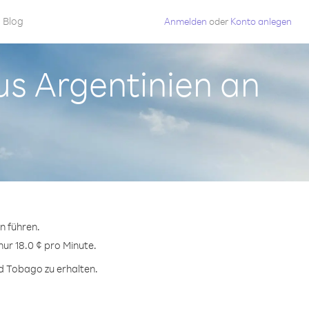
Blog
Anmelden
oder
Konto anlegen
us Argentinien an
n führen.
ur 18.0 ¢ pro Minute.
d Tobago zu erhalten.