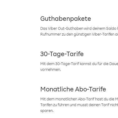
Guthabenpakete
Das Viber Out-Guthaben wird deinem Saldo h
Rufnummer zu den günstigen Viber-Tarifen a
30-Tage-Tarife
Mit dem 30-Tage-Tarif kannst du für die Dau
vornehmen.
Monatliche Abo-Tarife
Mit dem monatlichen Abo-Tarif hast du die M
Tarifen zu führen und musst deinen Tarif nic
sparen.