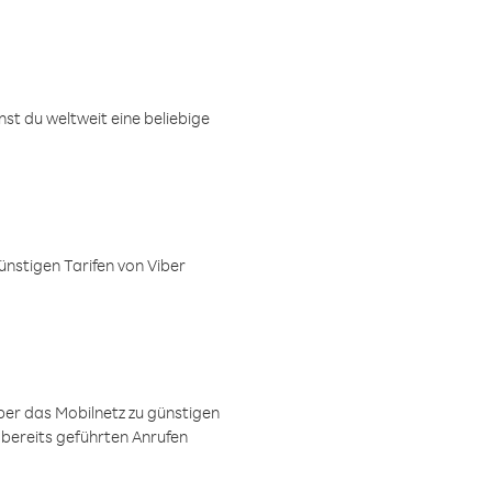
t du weltweit eine beliebige
ünstigen Tarifen von Viber
ber das Mobilnetz zu günstigen
 bereits geführten Anrufen