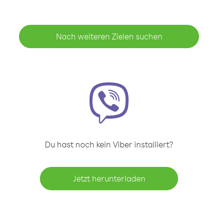
Nach weiteren Zielen suchen
Du hast noch kein Viber installiert?
Jetzt herunterladen