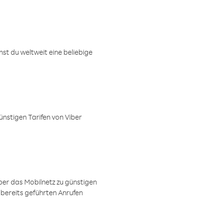
t du weltweit eine beliebige
ünstigen Tarifen von Viber
ber das Mobilnetz zu günstigen
 bereits geführten Anrufen