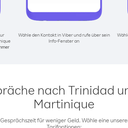
ur
Wähle den Kontakt in Viber und rufe über sein
Wähle
nique
Info-Fenster an
mmer
präche nach Trinidad 
Martinique
 Gesprächszeit für weniger Geld. Wähle eine unserer
Tarifoptionen: