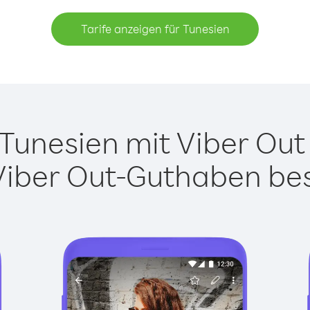
Tarife anzeigen für Tunesien
unesien mit Viber Out 
Viber Out-Guthaben besi