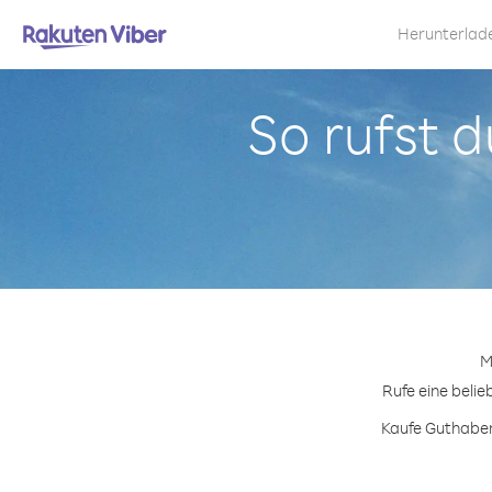
Herunterlad
So rufst 
M
Rufe eine belie
Kaufe Guthabenp