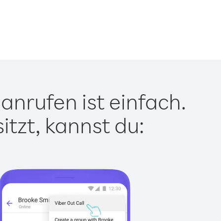
anrufen ist einfach.
tzt, kannst du: