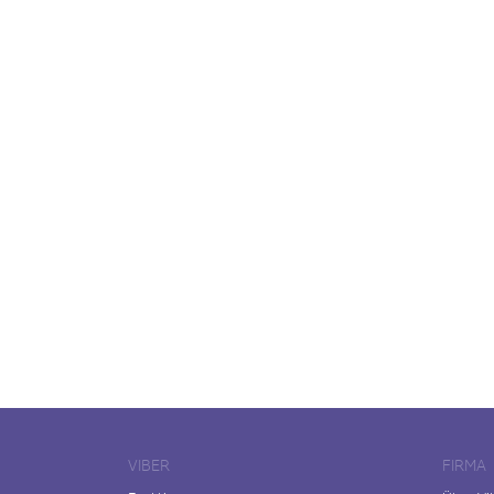
VIBER
FIRMA