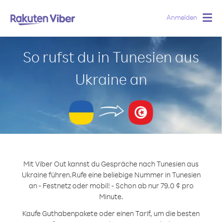
Anmelden
Togg
navig
So rufst du in Tunesien aus
Ukraine an
Mit Viber Out kannst du Gespräche nach Tunesien aus
Ukraine führen.
Rufe eine beliebige Nummer in Tunesien
an - Festnetz oder mobil! - Schon ab nur 79.0 ¢ pro
Minute.
Kaufe Guthabenpakete oder einen Tarif, um die besten