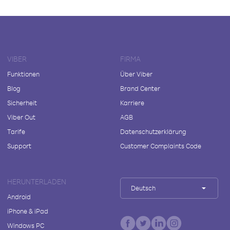
VIBER
FIRMA
Funktionen
Über Viber
Blog
Brand Center
Sicherheit
Karriere
Viber Out
AGB
Tarife
Datenschutzerklärung
Support
Customer Complaints Code
HERUNTERLADEN
Deutsch
Android
iPhone & iPad
Windows PC