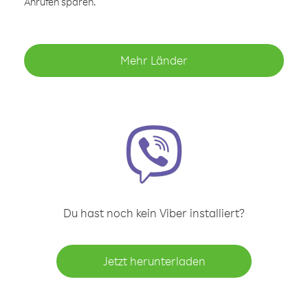
Anrufen sparen.
Mehr Länder
Du hast noch kein Viber installiert?
Jetzt herunterladen