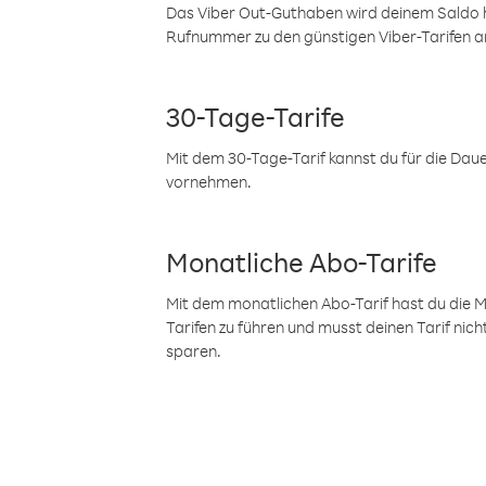
Das Viber Out-Guthaben wird deinem Saldo h
Rufnummer zu den günstigen Viber-Tarifen a
30-Tage-Tarife
Mit dem 30-Tage-Tarif kannst du für die Dau
vornehmen.
Monatliche Abo-Tarife
Mit dem monatlichen Abo-Tarif hast du die M
Tarifen zu führen und musst deinen Tarif nic
sparen.