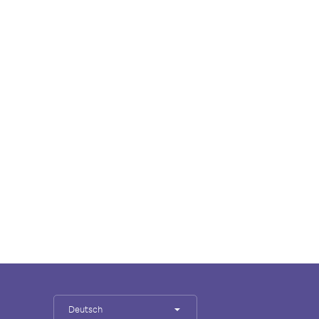
Deutsch