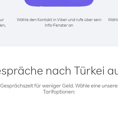
ur
Wähle den Kontakt in Viber und rufe über sein
Wähle
en,
Info-Fenster an
espräche nach Türkei a
 Gesprächszeit für weniger Geld. Wähle eine unserer
Tarifoptionen: