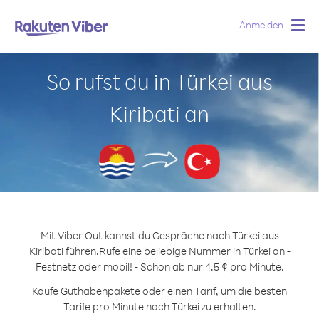
Anmelden
Togg
navig
So rufst du in Türkei aus
Kiribati an
Mit Viber Out kannst du Gespräche nach Türkei aus
Kiribati führen.
Rufe eine beliebige Nummer in Türkei an -
Festnetz oder mobil! - Schon ab nur 4.5 ¢ pro Minute.
Kaufe Guthabenpakete oder einen Tarif, um die besten
Tarife pro Minute nach Türkei zu erhalten.