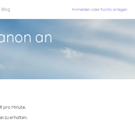
Blog
Anmelden
oder
Konto anlegen
banon an
 ¢ pro Minute.
i zu erhalten.