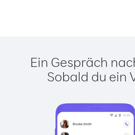
Ein Gespräch nach
Sobald du ein 