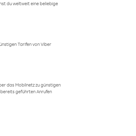
t du weltweit eine beliebige
ünstigen Tarifen von Viber
ber das Mobilnetz zu günstigen
 bereits geführten Anrufen