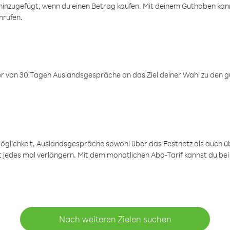
inzugefügt, wenn du einen Betrag kaufen. Mit deinem Guthaben kanns
nrufen.
er von 30 Tagen Auslandsgespräche an das Ziel deiner Wahl zu den g
öglichkeit, Auslandsgespräche sowohl über das Festnetz als auch ü
ht jedes mal verlängern. Mit dem monatlichen Abo-Tarif kannst du bei
Nach weiteren Zielen suchen