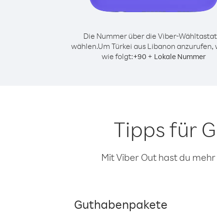
Die Nummer über die Viber-Wähltastat
wählen.
Um Türkei aus Libanon anzurufen,
wie folgt:
+
+
90
Lokale Nummer
Tipps für 
Mit Viber Out hast du mehr
Guthabenpakete