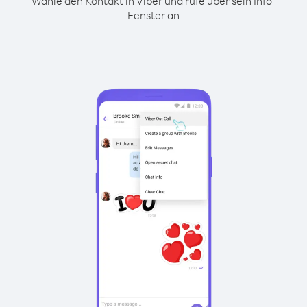
Wähle den Kontakt in Viber und rufe über sein Info-
Fenster an