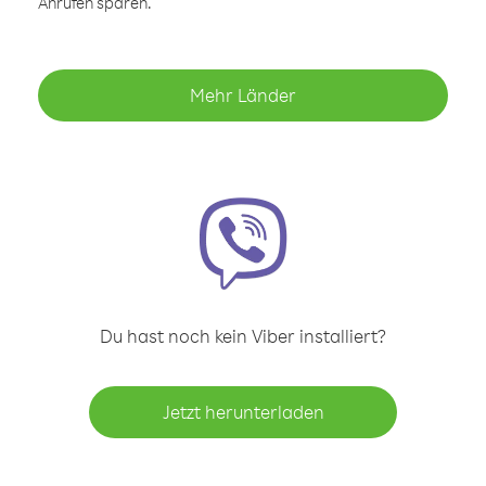
Anrufen sparen.
Mehr Länder
Du hast noch kein Viber installiert?
Jetzt herunterladen