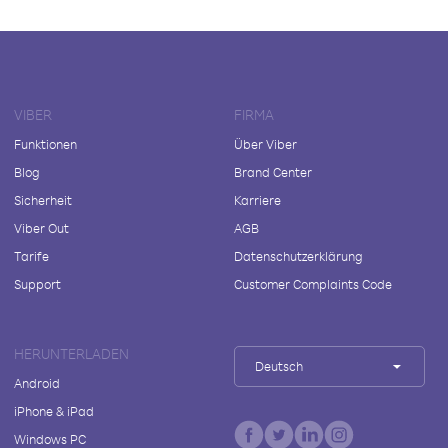
VIBER
FIRMA
Funktionen
Über Viber
Blog
Brand Center
Sicherheit
Karriere
Viber Out
AGB
Tarife
Datenschutzerklärung
Support
Customer Complaints Code
HERUNTERLADEN
Deutsch
Android
iPhone & iPad
Windows PC