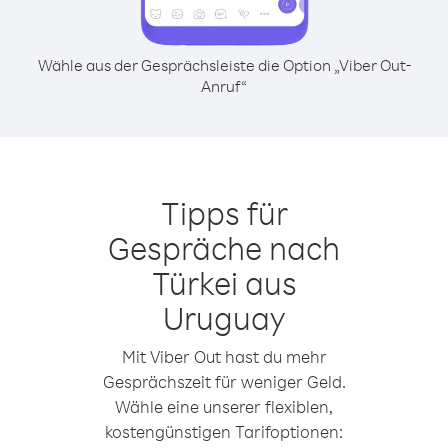
Wähle aus der Gesprächsleiste die Option „Viber Out-
Anruf“
Tipps für
Gespräche nach
Türkei aus
Uruguay
Mit Viber Out hast du mehr
Gesprächszeit für weniger Geld.
Wähle eine unserer flexiblen,
kostengünstigen Tarifoptionen: