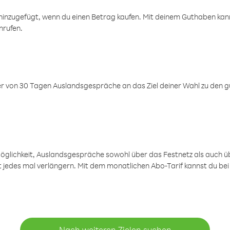
inzugefügt, wenn du einen Betrag kaufen. Mit deinem Guthaben kanns
nrufen.
er von 30 Tagen Auslandsgespräche an das Ziel deiner Wahl zu den g
öglichkeit, Auslandsgespräche sowohl über das Festnetz als auch ü
ht jedes mal verlängern. Mit dem monatlichen Abo-Tarif kannst du bei
Nach weiteren Zielen suchen