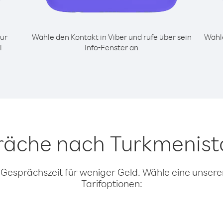
ur
Wähle den Kontakt in Viber und rufe über sein
Wähle
l
Info-Fenster an
präche nach Turkmenist
 Gesprächszeit für weniger Geld. Wähle eine unserer
Tarifoptionen: