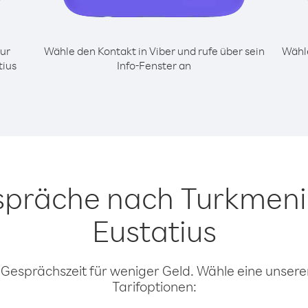
ur
Wähle den Kontakt in Viber und rufe über sein
Wähle
tius
Info-Fenster an
spräche nach Turkmeni
Eustatius
 Gesprächszeit für weniger Geld. Wähle eine unserer
Tarifoptionen: