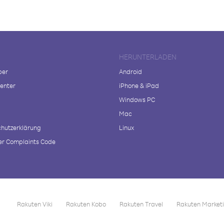
HERUNTERLADEN
ber
Android
enter
iPhone & iPad
Windows PC
Mac
hutzerklärung
Linux
r Complaints Code
Rakuten Viki
Rakuten Kobo
Rakuten Travel
Rakuten Market