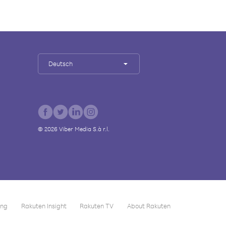
Deutsch
©
2026
Viber Media S.à r.l.
ing
Rakuten Insight
Rakuten TV
About Rakuten