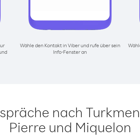
ur
Wähle den Kontakt in Viber und rufe über sein
Wähle
 und
Info-Fenster an
espräche nach Turkmeni
Pierre und Miquelon