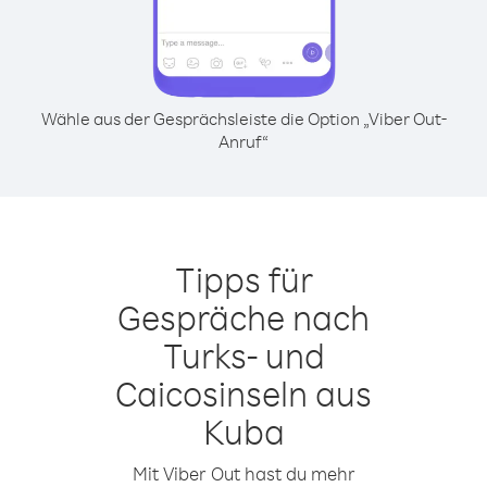
Wähle aus der Gesprächsleiste die Option „Viber Out-
Anruf“
Tipps für
Gespräche nach
Turks- und
Caicosinseln aus
Kuba
Mit Viber Out hast du mehr