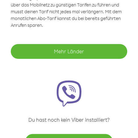
über das Mobilnetz zu günstigen Tarifen zu führen und
musst deinen Tarif nicht jedes mal verlängern. Mit dem
monatlichen Abo-Tarif kannst du bei bereits geführten
Anrufen sparen.
Mehr Länder
Du hast noch kein Viber installiert?