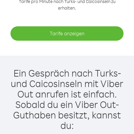
Tarife pro Minute nach Turks- und Caicosinseln zu
erhalten.
Tarife anzeigen
Ein Gespräch nach Turks-
und Caicosinseln mit Viber
Out anrufen ist einfach.
Sobald du ein Viber Out-
Guthaben besitzt, kannst
du: