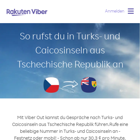
Anmelden
Togg
navig
So rufst du in Turks- und
Caicosinseln aus
Tschechische Republik an
Mit Viber Out kannst du Gespräche nach Turks- und
Caicosinseln aus Tschechische Republik führen.
Rufe eine
beliebige Nummer in Turks- und Caicosinseln an -
Festnetz oder mobil! - Schon ab nur 30.3 ¢ pro Minute.