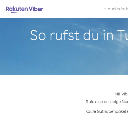
Herunterlad
So rufst du in 
Mit Vi
Rufe eine beliebige Nu
Kaufe Guthabenpakete o