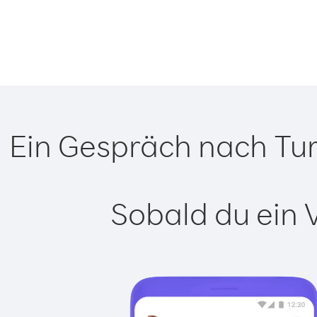
Ein Gespräch nach Turk
Sobald du ein 