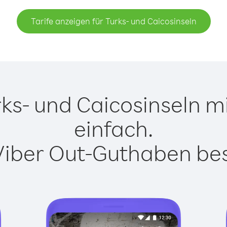
Tarife anzeigen für Turks- und Caicosinseln
s- und Caicosinseln mi
einfach.
Viber Out-Guthaben besi