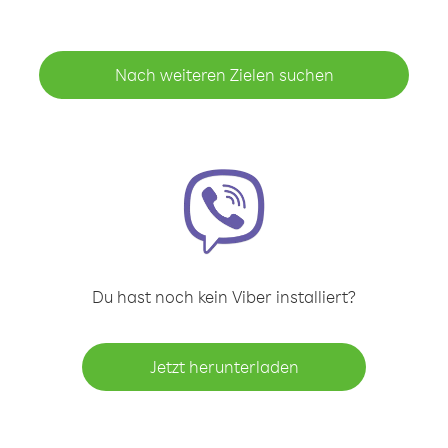
Nach weiteren Zielen suchen
Du hast noch kein Viber installiert?
Jetzt herunterladen