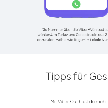
Die Nummer über die Viber-Wähltastat
wählen.
Um Turks- und Caicosinseln aus 
anzurufen, wähle wie folgt:
+
+
1
Lokale Nu
Tipps für Ge
Mit Viber Out hast du mehr