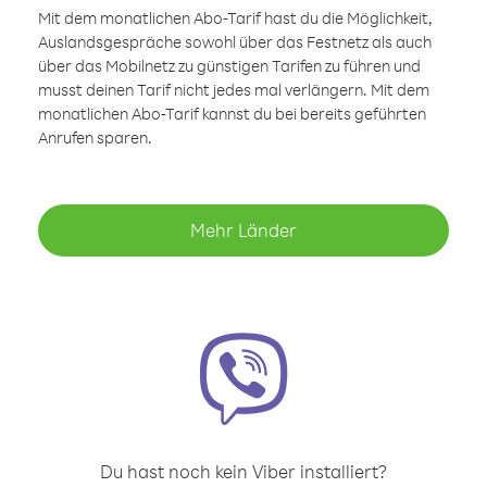
Mit dem monatlichen Abo-Tarif hast du die Möglichkeit,
Auslandsgespräche sowohl über das Festnetz als auch
über das Mobilnetz zu günstigen Tarifen zu führen und
musst deinen Tarif nicht jedes mal verlängern. Mit dem
monatlichen Abo-Tarif kannst du bei bereits geführten
Anrufen sparen.
Mehr Länder
Du hast noch kein Viber installiert?