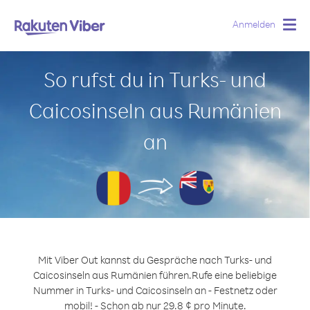
Anmelden
Togg
navig
So rufst du in Turks- und
Caicosinseln aus Rumänien
an
Mit Viber Out kannst du Gespräche nach Turks- und
Caicosinseln aus Rumänien führen.
Rufe eine beliebige
Nummer in Turks- und Caicosinseln an - Festnetz oder
mobil! - Schon ab nur 29.8 ¢ pro Minute.