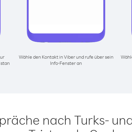
ur
Wähle den Kontakt in Viber und rufe über sein
Wähle
istan
Info-Fenster an
spräche nach Turks- und