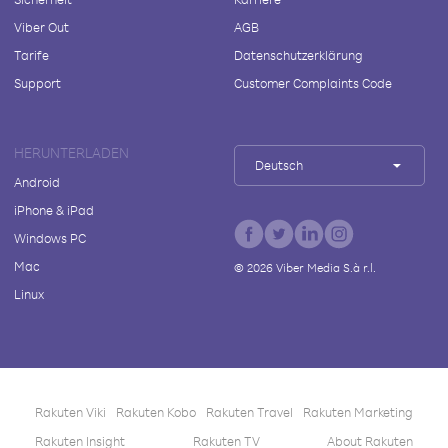
Viber Out
AGB
Tarife
Datenschutzerklärung
Support
Customer Complaints Code
HERUNTERLADEN
Deutsch
Android
iPhone & iPad
Windows PC
Mac
©
2026
Viber Media S.à r.l.
Linux
Rakuten Viki
Rakuten Kobo
Rakuten Travel
Rakuten Marketing
Rakuten Insight
Rakuten TV
About Rakuten