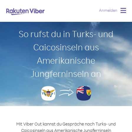
Anmelden
Togg
navig
So rufst du in Turks- und
Caicosinseln aus
Amerikanische
Jungferninseln an
Mit Viber Out kannst du Gespräche nach Turks- und
Caicosinseln aus Amerikanische Jungferninseln