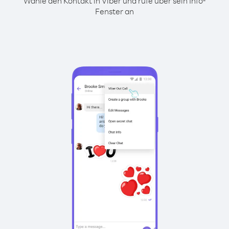
Wähle den Kontakt in Viber und rufe über sein Info-
Fenster an