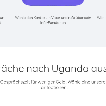
ur
Wähle den Kontakt in Viber und rufe über sein
Wähle
t
Info-Fenster an
räche nach Uganda aus
 Gesprächszeit für weniger Geld. Wähle eine unserer
Tarifoptionen: