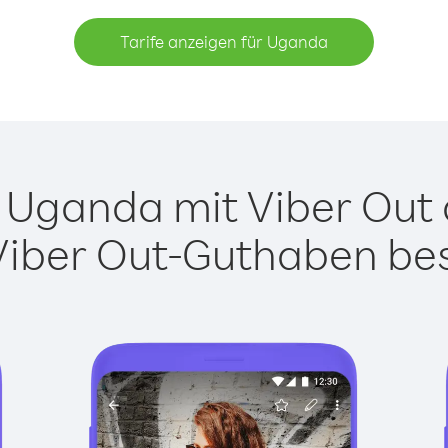
Tarife anzeigen für Uganda
Uganda mit Viber Out a
Viber Out-Guthaben besi