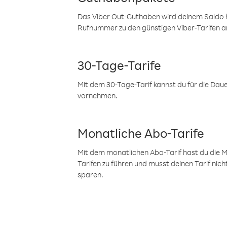
Das Viber Out-Guthaben wird deinem Saldo h
Rufnummer zu den günstigen Viber-Tarifen a
30-Tage-Tarife
Mit dem 30-Tage-Tarif kannst du für die Dau
vornehmen.
Monatliche Abo-Tarife
Mit dem monatlichen Abo-Tarif hast du die M
Tarifen zu führen und musst deinen Tarif nic
sparen.