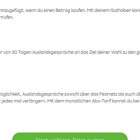
inzugefügt, wenn du einen Betrag kaufen. Mit deinem Guthaben kanns
nrufen.
er von 30 Tagen Auslandsgespräche an das Ziel deiner Wahl zu den g
öglichkeit, Auslandsgespräche sowohl über das Festnetz als auch ü
ht jedes mal verlängern. Mit dem monatlichen Abo-Tarif kannst du bei
Nach weiteren Zielen suchen