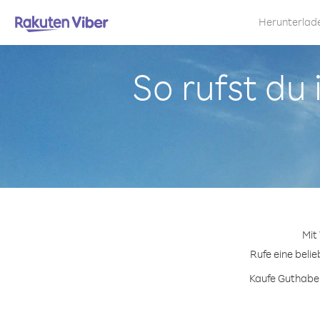
Herunterlad
So rufst du
Mit
Rufe eine beli
Kaufe Guthaben