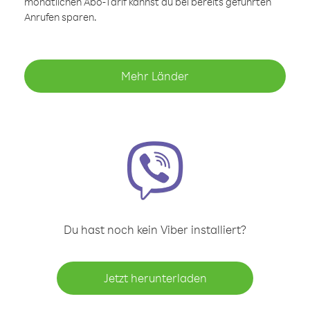
monatlichen Abo-Tarif kannst du bei bereits geführten
Anrufen sparen.
Mehr Länder
Du hast noch kein Viber installiert?
Jetzt herunterladen