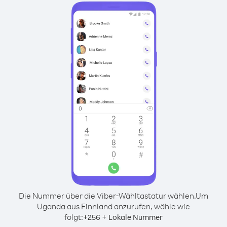
Die Nummer über die Viber-Wähltastatur wählen.
Um
Uganda aus Finnland anzurufen, wähle wie
folgt:
+
+
256
Lokale Nummer