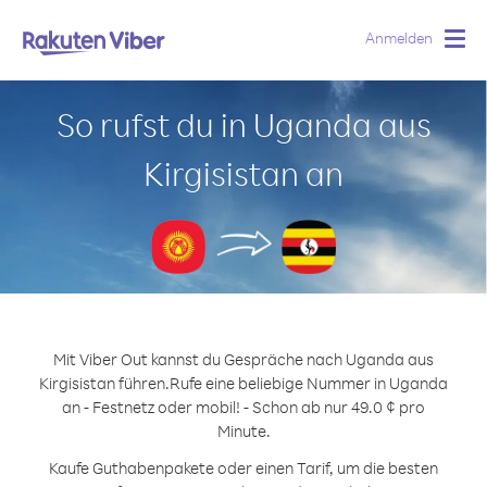
Anmelden
Togg
navig
So rufst du in Uganda aus
Kirgisistan an
Mit Viber Out kannst du Gespräche nach Uganda aus
Kirgisistan führen.
Rufe eine beliebige Nummer in Uganda
an - Festnetz oder mobil! - Schon ab nur 49.0 ¢ pro
Minute.
Kaufe Guthabenpakete oder einen Tarif, um die besten