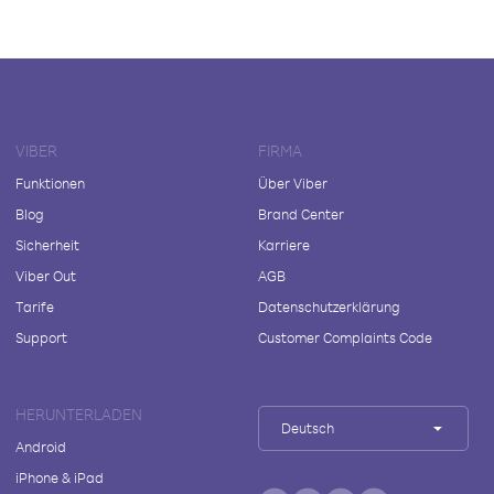
VIBER
FIRMA
Funktionen
Über Viber
Blog
Brand Center
Sicherheit
Karriere
Viber Out
AGB
Tarife
Datenschutzerklärung
Support
Customer Complaints Code
HERUNTERLADEN
Deutsch
Android
iPhone & iPad