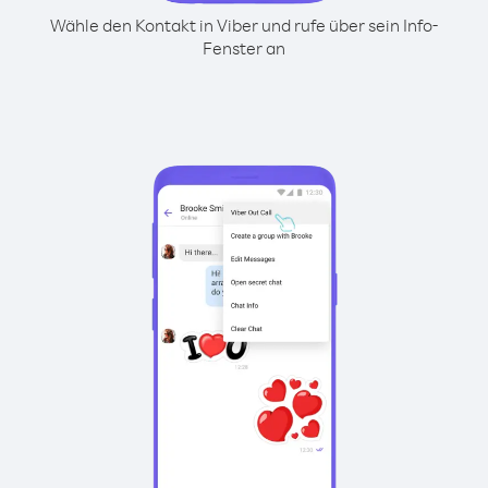
Wähle den Kontakt in Viber und rufe über sein Info-
Fenster an