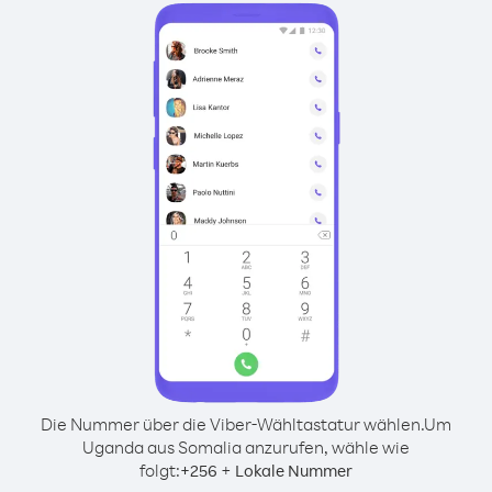
Die Nummer über die Viber-Wähltastatur wählen.
Um
Uganda aus Somalia anzurufen, wähle wie
folgt:
+
+
256
Lokale Nummer