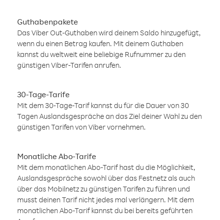
Guthabenpakete
Das Viber Out-Guthaben wird deinem Saldo hinzugefügt,
wenn du einen Betrag kaufen. Mit deinem Guthaben
kannst du weltweit eine beliebige Rufnummer zu den
günstigen Viber-Tarifen anrufen.
30-Tage-Tarife
Mit dem 30-Tage-Tarif kannst du für die Dauer von 30
Tagen Auslandsgespräche an das Ziel deiner Wahl zu den
günstigen Tarifen von Viber vornehmen.
Monatliche Abo-Tarife
Mit dem monatlichen Abo-Tarif hast du die Möglichkeit,
Auslandsgespräche sowohl über das Festnetz als auch
über das Mobilnetz zu günstigen Tarifen zu führen und
musst deinen Tarif nicht jedes mal verlängern. Mit dem
monatlichen Abo-Tarif kannst du bei bereits geführten