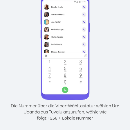
Die Nummer über die Viber-Wähltastatur wählen.
Um
Uganda aus Tuvalu anzurufen, wähle wie
folgt:
+
+
256
Lokale Nummer