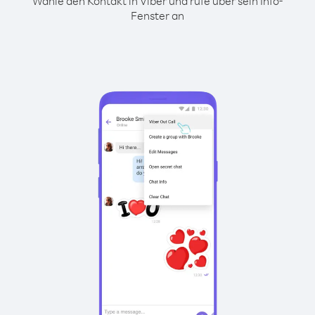
Wähle den Kontakt in Viber und rufe über sein Info-
Fenster an