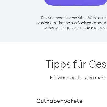
Die Nummer über die Viber-Wähltastat
wählen.
Um Ukraine aus Cookinseln anzur
wähle wie folgt:
+
+
380
Lokale Numme
Tipps für Ge
Mit Viber Out hast du mehr
Guthabenpakete