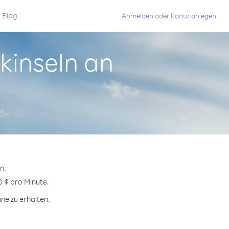
Blog
Anmelden
oder
Konto anlegen
kinseln an
n.
0 ¢ pro Minute.
ne zu erhalten.