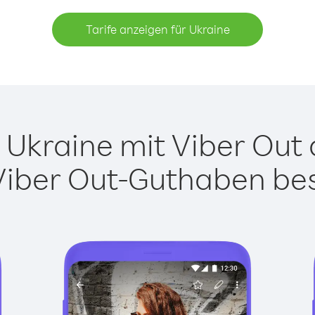
Tarife anzeigen für Ukraine
Ukraine mit Viber Out a
Viber Out-Guthaben besi