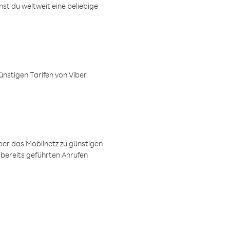
t du weltweit eine beliebige
ünstigen Tarifen von Viber
ber das Mobilnetz zu günstigen
 bereits geführten Anrufen