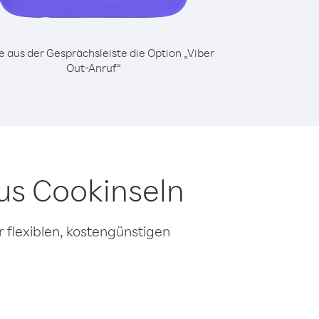
 aus der Gesprächsleiste die Option „Viber
Out-Anruf“
us Cookinseln
 flexiblen, kostengünstigen