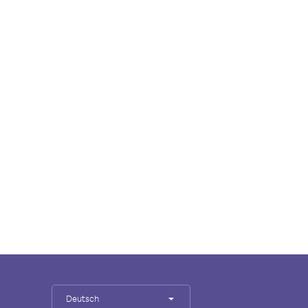
Deutsch