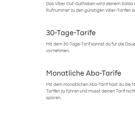
Das Viber Out-Guthaben wird deinem Saldo h
Rufnummer zu den günstigen Viber-Tarifen a
30-Tage-Tarife
Mit dem 30-Tage-Tarif kannst du für die Dau
vornehmen.
Monatliche Abo-Tarife
Mit dem monatlichen Abo-Tarif hast du die M
Tarifen zu führen und musst deinen Tarif nic
sparen.