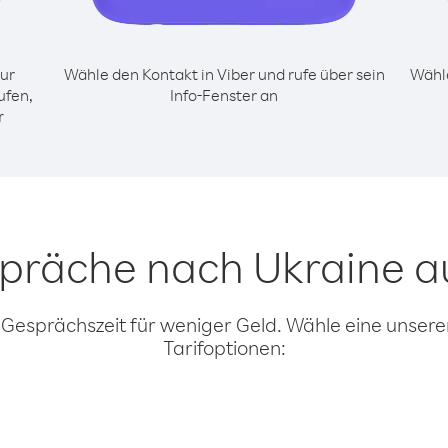
ur
Wähle den Kontakt in Viber und rufe über sein
Wähle
ufen,
Info-Fenster an
r
spräche nach Ukraine a
 Gesprächszeit für weniger Geld. Wähle eine unserer
Tarifoptionen: