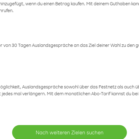
inzugefügt, wenn du einen Betrag kaufen. Mit deinem Guthaben kanns
nrufen.
er von 30 Tagen Auslandsgespräche an das Ziel deiner Wahl zu den g
öglichkeit, Auslandsgespräche sowohl über das Festnetz als auch ü
ht jedes mal verlängern. Mit dem monatlichen Abo-Tarif kannst du bei
Nach weiteren Zielen suchen