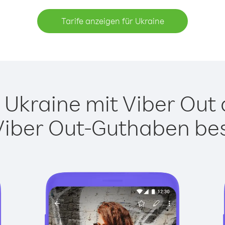
Tarife anzeigen für Ukraine
Ukraine mit Viber Out a
Viber Out-Guthaben besi