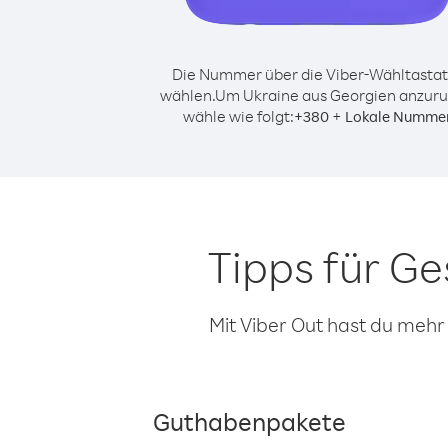
Die Nummer über die Viber-Wähltastat
wählen.
Um Ukraine aus Georgien anzuru
wähle wie folgt:
+
+
380
Lokale Numme
Tipps für G
Mit Viber Out hast du mehr
Guthabenpakete