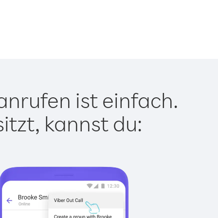
nrufen ist einfach.
tzt, kannst du: