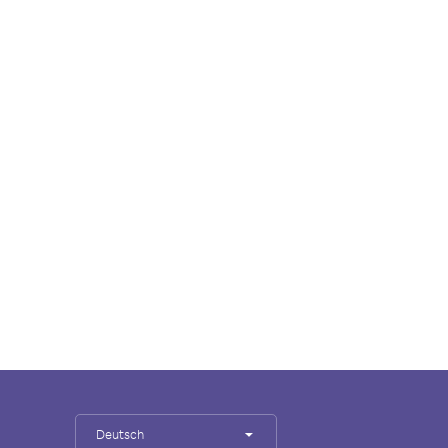
Deutsch