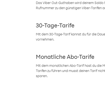
Das Viber Out-Guthaben wird deinem Saldo h
Rufnummer zu den günstigen Viber-Tarifen a
30-Tage-Tarife
Mit dem 30-Tage-Tarif kannst du für die Dau
vornehmen.
Monatliche Abo-Tarife
Mit dem monatlichen Abo-Tarif hast du die M
Tarifen zu führen und musst deinen Tarif nic
sparen.