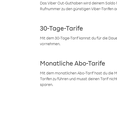
Das Viber Out-Guthaben wird deinem Saldo h
Rufnummer zu den günstigen Viber-Tarifen a
30-Tage-Tarife
Mit dem 30-Tage-Tarif kannst du für die Dau
vornehmen.
Monatliche Abo-Tarife
Mit dem monatlichen Abo-Tarif hast du die M
Tarifen zu führen und musst deinen Tarif nic
sparen.