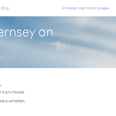
Blog
Anmelden
oder
Konto anlegen
uernsey an
n.
0 ¢ pro Minute.
ne zu erhalten.