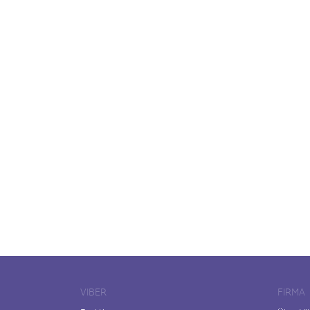
VIBER
FIRMA