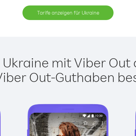
Tarife anzeigen für Ukraine
Ukraine mit Viber Out a
Viber Out-Guthaben besi