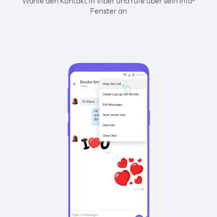
Wähle den Kontakt in Viber und rufe über sein Info-
Fenster an