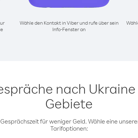
ur
Wähle den Kontakt in Viber und rufe über sein
Wähle
te
Info-Fenster an
Gespräche nach Ukraine
Gebiete
 Gesprächszeit für weniger Geld. Wähle eine unserer
Tarifoptionen: