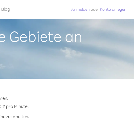
Blog
Anmelden
oder
Konto anlegen
re Gebiete an
ren.
0 ¢ pro Minute.
ne zu erhalten.