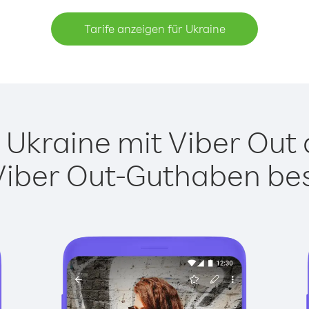
Tarife anzeigen für Ukraine
Ukraine mit Viber Out a
Viber Out-Guthaben besi