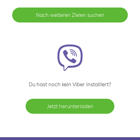
Nach weiteren Zielen suchen
Du hast noch kein Viber installiert?
Jetzt herunterladen