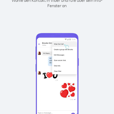
Wähle den Kontakt in Viber und rufe über sein Info-
Fenster an