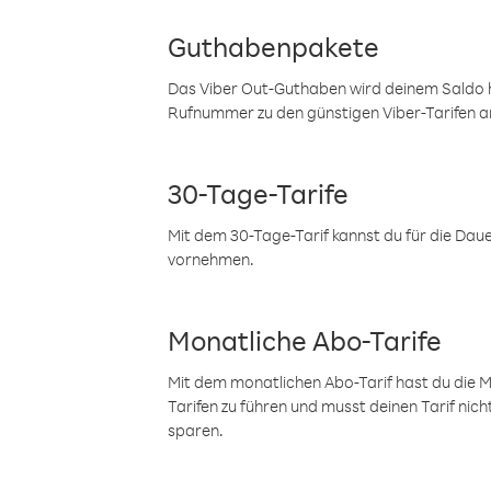
Guthabenpakete
Das Viber Out-Guthaben wird deinem Saldo h
Rufnummer zu den günstigen Viber-Tarifen a
30-Tage-Tarife
Mit dem 30-Tage-Tarif kannst du für die Dau
vornehmen.
Monatliche Abo-Tarife
Mit dem monatlichen Abo-Tarif hast du die M
Tarifen zu führen und musst deinen Tarif nic
sparen.