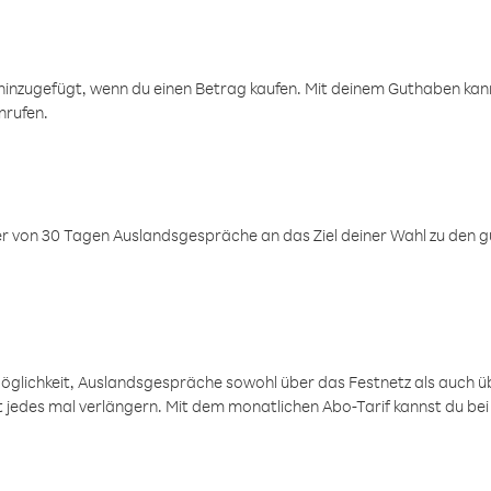
inzugefügt, wenn du einen Betrag kaufen. Mit deinem Guthaben kanns
nrufen.
er von 30 Tagen Auslandsgespräche an das Ziel deiner Wahl zu den g
öglichkeit, Auslandsgespräche sowohl über das Festnetz als auch ü
ht jedes mal verlängern. Mit dem monatlichen Abo-Tarif kannst du bei