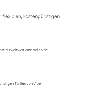
 flexiblen, kostengünstigen
t du weltweit eine beliebige
ünstigen Tarifen von Viber