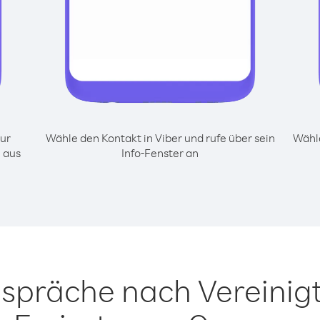
ur
Wähle den Kontakt in Viber und rufe über sein
Wähle
 aus
Info-Fenster an
espräche nach Vereinig