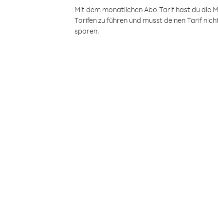
Mit dem monatlichen Abo-Tarif hast du die M
Tarifen zu führen und musst deinen Tarif nic
sparen.