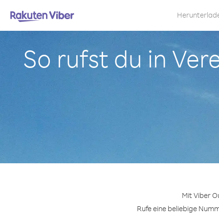
Herunterlad
So rufst du in Ve
Mit Viber O
Rufe eine beliebige Numme