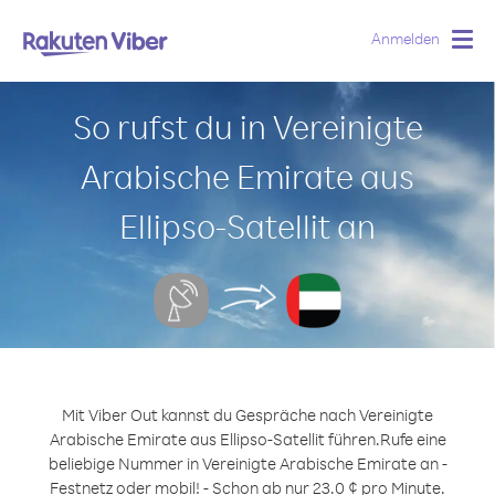
Anmelden
Togg
navig
So rufst du in Vereinigte
Arabische Emirate aus
Ellipso-Satellit an
Mit Viber Out kannst du Gespräche nach Vereinigte
Arabische Emirate aus Ellipso-Satellit führen.
Rufe eine
beliebige Nummer in Vereinigte Arabische Emirate an -
Festnetz oder mobil! - Schon ab nur 23.0 ¢ pro Minute.