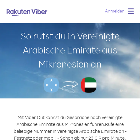
Anmelden
Togg
navig
So rufst du in Vereinigte
Arabische Emirate aus
Mikronesien an
Mit Viber Out kannst du Gespräche nach Vereinigte
Arabische Emirate aus Mikronesien führen.
Rufe eine
beliebige Nummer in Vereinigte Arabische Emirate an -
Festnetz oder mobil! - Schon ab nur 23.0 ¢ pro Minute.