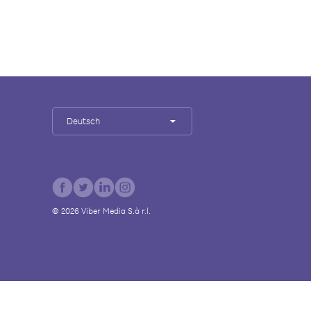
Deutsch
©
2026
Viber Media S.à r.l.