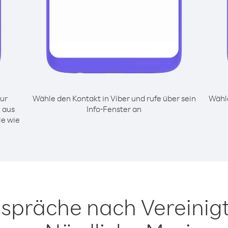
ur
Wähle den Kontakt in Viber und rufe über sein
Wähle
 aus
Info-Fenster an
le wie
espräche nach Vereinig