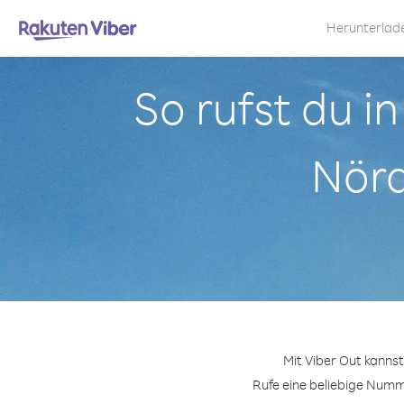
Herunterlad
So rufst du i
Nörd
Mit Viber Out kanns
Rufe eine beliebige Numme