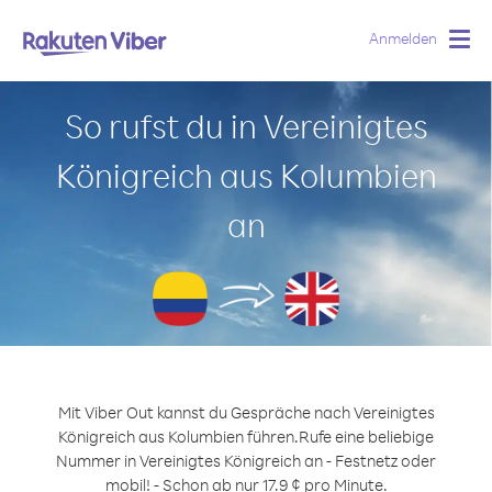
Anmelden
Togg
navig
So rufst du in Vereinigtes
Königreich aus Kolumbien
an
Mit Viber Out kannst du Gespräche nach Vereinigtes
Königreich aus Kolumbien führen.
Rufe eine beliebige
Nummer in Vereinigtes Königreich an - Festnetz oder
mobil! - Schon ab nur 17.9 ¢ pro Minute.