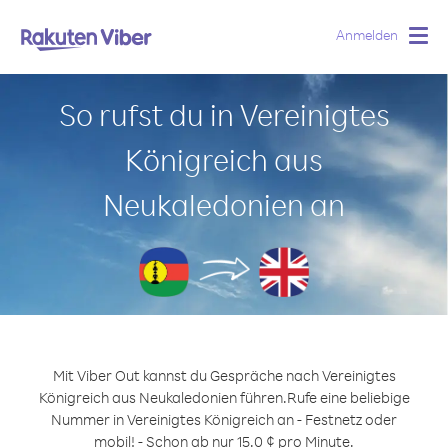
Anmelden
Togg
navig
So rufst du in Vereinigtes
Königreich aus
Neukaledonien an
Mit Viber Out kannst du Gespräche nach Vereinigtes
Königreich aus Neukaledonien führen.
Rufe eine beliebige
Nummer in Vereinigtes Königreich an - Festnetz oder
mobil! - Schon ab nur 15.0 ¢ pro Minute.