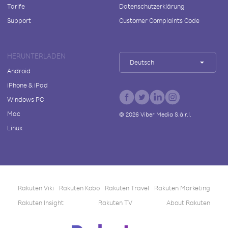
Tarife
Datenschutzerklärung
Support
Customer Complaints Code
HERUNTERLADEN
Deutsch
Android
iPhone & iPad
Windows PC
Mac
©
2026
Viber Media S.à r.l.
Linux
Rakuten Viki
Rakuten Kobo
Rakuten Travel
Rakuten Marketing
Rakuten Insight
Rakuten TV
About Rakuten