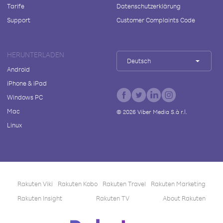
Tarife
Datenschutzerklärung
Support
Customer Complaints Code
HERUNTERLADEN
Deutsch
Android
iPhone & iPad
Windows PC
Mac
©
2026
Viber Media S.à r.l.
Linux
Rakuten Viki
Rakuten Kobo
Rakuten Travel
Rakuten Marketing
Rakuten Insight
Rakuten TV
About Rakuten