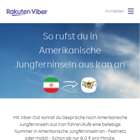
Anmelden
Togg
navig
So rufst du in
Amerikanische
Jungferninseln aus Iran an
Mit Viber Out kannst du Gespräche nach Amerikanische
Jungferninseln aus Iran führen.
Rufe eine beliebige
Nummer in Amerikanische Jungferninseln an - Festnetz
oder mobil! - Schon ab nur 6.0 ¢ pro Minute.